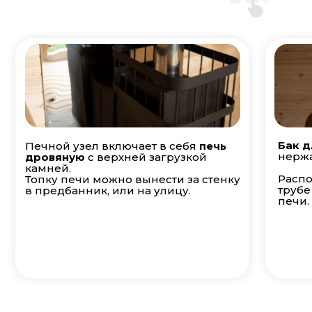
Бак д
Печной узел включает в себя
печь
нержа
дровяную
с верхней загрузкой
камней.
Распо
Топку печи можно вынести за стенку
трубе
в предбанник, или на улицу.
печи.