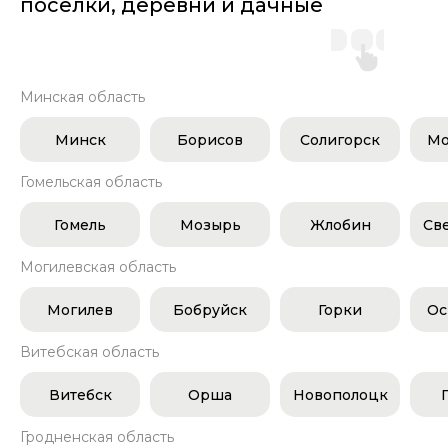
поселки, деревни и дачные
участки
Минская область
Минск
Борисов
Солигорск
Мо
Гомельская область
Гомель
Мозырь
Жлобин
Св
Могилевская область
Могилев
Бобруйск
Горки
Ос
Витебская область
Витебск
Орша
Новополоцк
Гродненская область