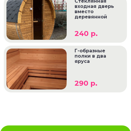
Стеклянная
входная дверь
вместо
деревянной
240 р.
Г-образные
полки в два
яруса
290 р.