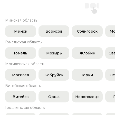
Минская область
Минск
Борисов
Солигорск
Мо
Гомельская область
Гомель
Мозырь
Жлобин
Св
Могилевская область
Могилев
Бобруйск
Горки
Ос
Витебская область
Витебск
Орша
Новополоцк
Гродненская область