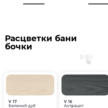
Расцветки бани
бочки
V 17
V 16
Беленый дуб
Антрацит