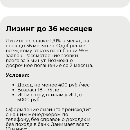
Доставка комплекта
для самостоятельной
сборки
Лизинг до 36 месяцев
Лизинг по ставке 1,91% в месяц на
срок до 36 месяцев. Одобрение
всем, кому отказывают банки 95%
заявок. Рассмотрение заявки
всего за 5 минут. Возможно
досрочное погашение со 2 месяца.
Условия:
Доход не менее 400 руб./мес
Баня доставляется в разобранном
Возраст 18 - 75 лет.
виде на тентованной газеле.
ИП и сотрудникам у ИП до
Наша газель проезжаедет в любом
5000 руб.
дачном участке.
Оформление лизинга происходит
Выгрузка производится своими
с нашим менеджером по
силами.
телефону, без справок о доходах и
без похода в банк. Занимает всего
Минск и Минская область
10 минут.