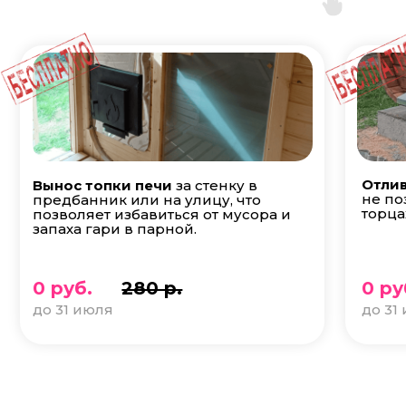
Отлив
Вынос топки печи
за стенку в
не по
предбанник или на улицу, что
торца
позволяет избавиться от мусора и
запаха гари в парной.
0 руб.
280 р.
0 ру
до 31 июля
до 31