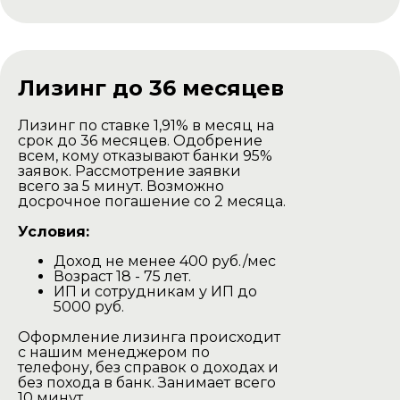
Доставка комплекта
для самостоятельной
сборки
Лизинг до 36 месяцев
Лизинг по ставке 1,91% в месяц на
срок до 36 месяцев. Одобрение
всем, кому отказывают банки 95%
заявок. Рассмотрение заявки
всего за 5 минут. Возможно
досрочное погашение со 2 месяца.
Условия:
Доход не менее 400 руб./мес
Баня доставляется в разобранном
Возраст 18 - 75 лет.
виде на тентованной газеле.
ИП и сотрудникам у ИП до
Наша газель проезжаедет в любом
5000 руб.
дачном участке.
Оформление лизинга происходит
Выгрузка производится своими
с нашим менеджером по
силами.
телефону, без справок о доходах и
без похода в банк. Занимает всего
Минск и Минская область
10 минут.