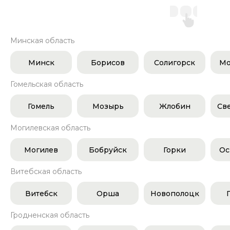
Минская область
Минск
Борисов
Солигорск
Мо
Гомельская область
Гомель
Мозырь
Жлобин
Св
Могилевская область
Могилев
Бобруйск
Горки
Ос
Витебская область
Витебск
Орша
Новополоцк
Гродненская область