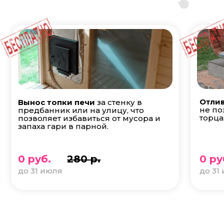
Отлив
Вынос топки печи
за стенку в
не по
предбанник или на улицу, что
торца
позволяет избавиться от мусора и
запаха гари в парной.
0 руб.
280 р.
0 ру
до 31 июля
до 31