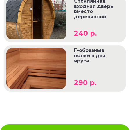
Стеклянная
входная дверь
вместо
деревянной
240 р.
Г-образные
полки в два
яруса
290 р.