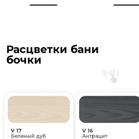
Расцветки бани
бочки
V 17
V 16
Беленый дуб
Антрацит