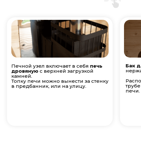
Бак д
Печной узел включает в себя
печь
нержа
дровяную
с верхней загрузкой
камней.
Распо
Топку печи можно вынести за стенку
трубе
в предбанник, или на улицу.
печи.