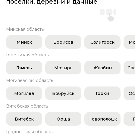
поселки, деревни и дачные
участки
Минская область
Минск
Борисов
Солигорск
Мо
Гомельская область
Гомель
Мозырь
Жлобин
Св
Могилевская область
Могилев
Бобруйск
Горки
Ос
Витебская область
Витебск
Орша
Новополоцк
Гродненская область