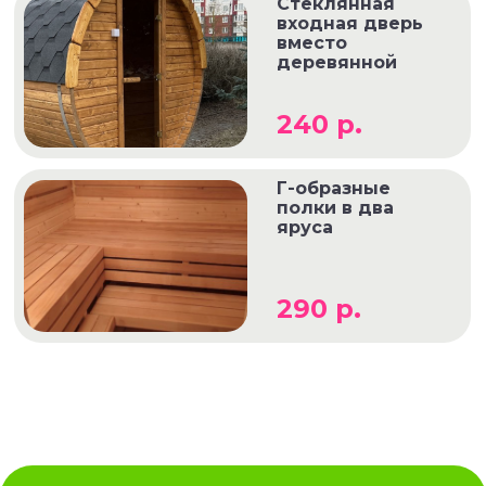
Стеклянная
входная дверь
вместо
деревянной
240 р.
Г-образные
полки в два
яруса
290 р.