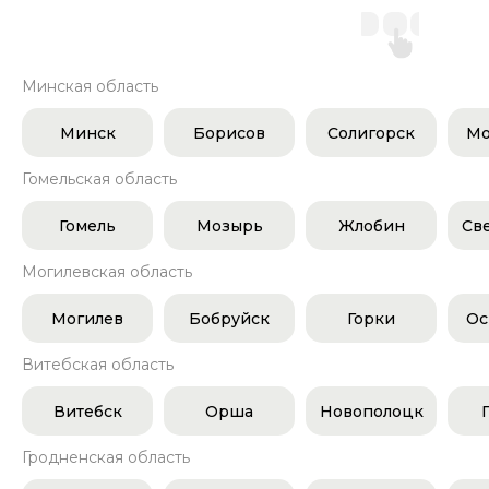
Минская область
Минск
Борисов
Солигорск
Мо
Гомельская область
Гомель
Мозырь
Жлобин
Св
Могилевская область
Могилев
Бобруйск
Горки
Ос
Витебская область
Витебск
Орша
Новополоцк
Гродненская область