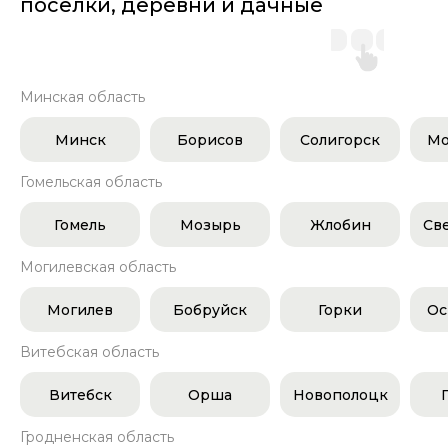
поселки, деревни и дачные
участки
Минская область
Минск
Борисов
Солигорск
Мо
Гомельская область
Гомель
Мозырь
Жлобин
Св
Могилевская область
Могилев
Бобруйск
Горки
Ос
Витебская область
Витебск
Орша
Новополоцк
Гродненская область