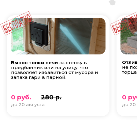
Отлив
Вынос топки печи
за стенку в
не по
предбанник или на улицу, что
торца
позволяет избавиться от мусора и
запаха гари в парной.
0 руб.
280 р.
0 ру
до 20 августа
до 20