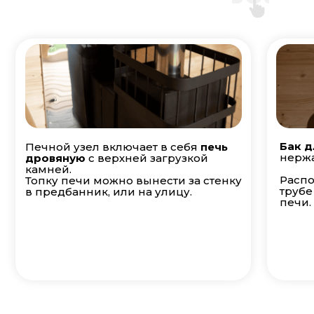
Бак д
Печной узел включает в себя
печь
нержа
дровяную
с верхней загрузкой
камней.
Распо
Топку печи можно вынести за стенку
трубе
в предбанник, или на улицу.
печи.