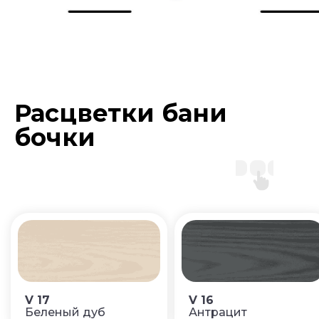
Расцветки бани
бочки
V 17
V 16
Беленый дуб
Антрацит