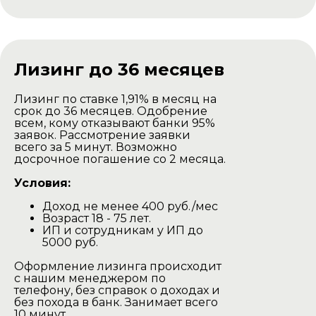
Доставка комплекта
для самостоятельной
сборки
Лизинг до 36 месяцев
Лизинг по ставке 1,91% в месяц на
срок до 36 месяцев. Одобрение
всем, кому отказывают банки 95%
заявок. Рассмотрение заявки
всего за 5 минут. Возможно
досрочное погашение со 2 месяца.
Условия:
Доход не менее 400 руб./мес
Баня доставляется в разобранном
Возраст 18 - 75 лет.
виде на тентованной газеле.
ИП и сотрудникам у ИП до
Наша газель проезжаедет в любом
5000 руб.
дачном участке.
Оформление лизинга происходит
Выгрузка производится своими
с нашим менеджером по
силами.
телефону, без справок о доходах и
без похода в банк. Занимает всего
Минск и Минская область
10 минут.