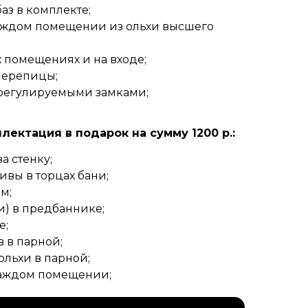
аз в комплекте;
каждом помещении из ольхи высшего
 помещениях и на входе;
черепицы;
 регулируемыми замками;
ектация в подарок на сумму 1200 р.:
а стенку;
вы в торцах бани;
м;
) в предбаннике;
е;
 в парной;
ольхи в парной;
каждом помещении;