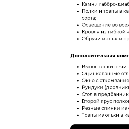
Камни габбро-диаб
Полки и трапы в 
сорта;
Освещение во всех
Кровля из гибкой 
Обручи из стали с
Дополнительная компл
Вынос топки печи з
Оцинкованные отли
Окно с открывание
Рундуки (дровники
Стол в предбанник
Второй ярус полков
Резные спинки из 
Трапы из ольхи в 