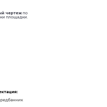
ый чертеж
по
ки площадки.
ктация:
 предбанник