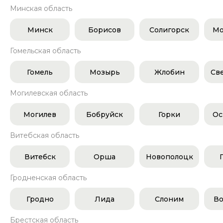
Минская область
Минск
Борисов
Солигорск
Мо
Гомельская область
Гомель
Мозырь
Жлобин
Св
Могилевская область
Могилев
Бобруйск
Горки
Ос
Витебская область
Витебск
Орша
Новополоцк
Гродненская область
Гродно
Лида
Слоним
Во
Брестская область