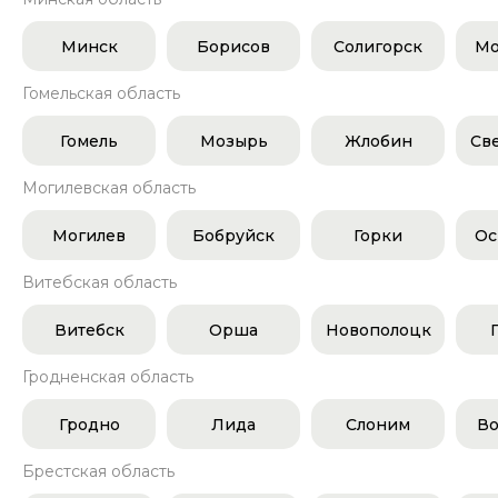
Минск
Борисов
Солигорск
Мо
Гомельская область
Гомель
Мозырь
Жлобин
Св
Могилевская область
Могилев
Бобруйск
Горки
Ос
Витебская область
Витебск
Орша
Новополоцк
Гродненская область
Гродно
Лида
Слоним
Во
Брестская область