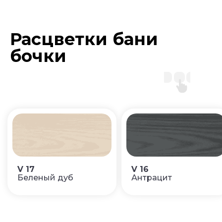
Расцветки бани
бочки
V 17
V 16
Беленый дуб
Антрацит