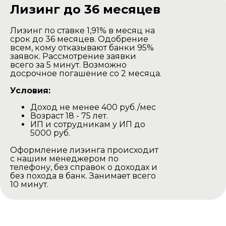
сборки
Лизинг до 36 месяцев
Лизинг по ставке 1,91% в месяц на
срок до 36 месяцев. Одобрение
всем, кому отказывают банки 95%
заявок. Рассмотрение заявки
всего за 5 минут. Возможно
досрочное погашение со 2 месяца.
Условия:
Доход не менее 400 руб./мес
Баня доставляется в разобранном
Возраст 18 - 75 лет.
виде на тентованной газеле.
ИП и сотрудникам у ИП до
Наша газель проезжаедет в любом
5000 руб.
дачном участке.
Оформление лизинга происходит
Выгрузка производится своими
с нашим менеджером по
силами.
телефону, без справок о доходах и
без похода в банк. Занимает всего
Минск и Минская область
10 минут.
Цена доставки -
450р
Остальные города и области
Цена доставки -
550р