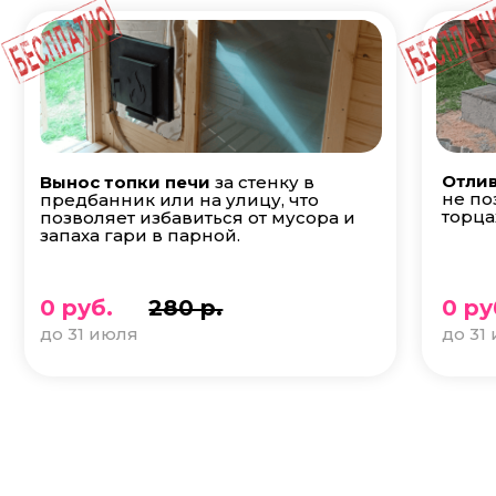
Отлив
Вынос топки печи
за стенку в
не по
предбанник или на улицу, что
торца
позволяет избавиться от мусора и
запаха гари в парной.
0 руб.
280 р.
0 ру
до 31 июля
до 31