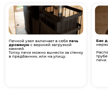
Бак д
Печной узел включает в себя
печь
нержа
дровяную
с верхней загрузкой
камней.
Распо
Топку печи можно вынести за стенку
трубе
в предбанник, или на улицу.
печи.