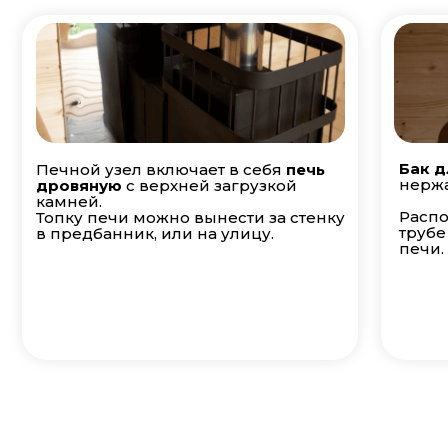
Бак д
Печной узел включает в себя
печь
нержа
дровяную
с верхней загрузкой
камней.
Распо
Топку печи можно вынести за стенку
трубе
в предбанник, или на улицу.
печи.