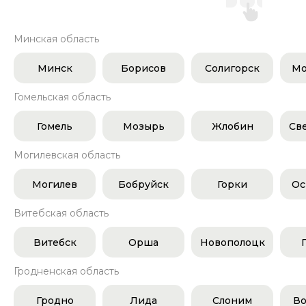
Минская область
Минск
Борисов
Солигорск
Мо
Гомельская область
Гомель
Мозырь
Жлобин
Св
Могилевская область
Могилев
Бобруйск
Горки
Ос
Витебская область
Витебск
Орша
Новополоцк
Гродненская область
Гродно
Лида
Слоним
Во