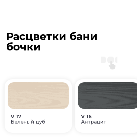
Расцветки бани
бочки
V 17
V 16
Беленый дуб
Антрацит