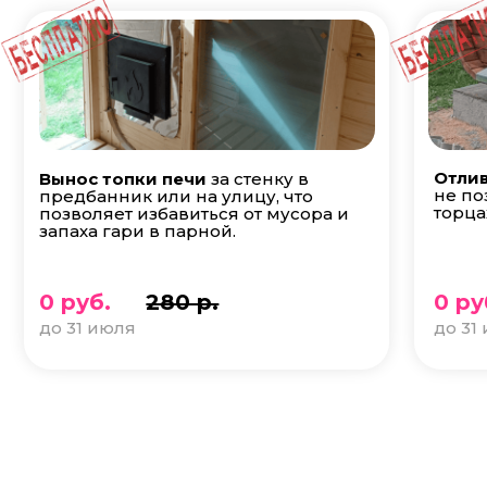
Отлив
Вынос топки печи
за стенку в
не по
предбанник или на улицу, что
торца
позволяет избавиться от мусора и
запаха гари в парной.
0 руб.
280 р.
0 ру
до 31 июля
до 31