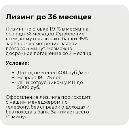
Доставка комплекта
для самостоятельной
сборки
Лизинг до 36 месяцев
Лизинг по ставке 1,91% в месяц на
срок до 36 месяцев. Одобрение
всем, кому отказывают банки 95%
заявок. Рассмотрение заявки
всего за 5 минут. Возможно
досрочное погашение со 2 месяца.
Условия:
Доход не менее 400 руб./мес
Баня доставляется в разобранном
Возраст 18 - 75 лет.
виде на тентованной газеле.
ИП и сотрудникам у ИП до
Наша газель проезжаедет в любом
5000 руб.
дачном участке.
Оформление лизинга происходит
Выгрузка производится своими
с нашим менеджером по
силами.
телефону, без справок о доходах и
без похода в банк. Занимает всего
Минск и Минская область
10 минут.
Цена доставки -
450р
Остальные города и области