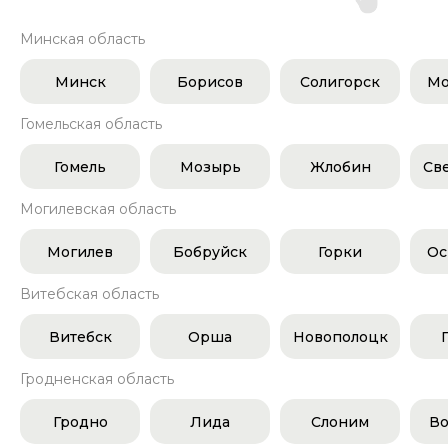
Минская область
Минск
Борисов
Солигорск
Мо
Гомельская область
Гомель
Мозырь
Жлобин
Св
Могилевская область
Могилев
Бобруйск
Горки
Ос
Витебская область
Витебск
Орша
Новополоцк
Гродненская область
Гродно
Лида
Слоним
Во