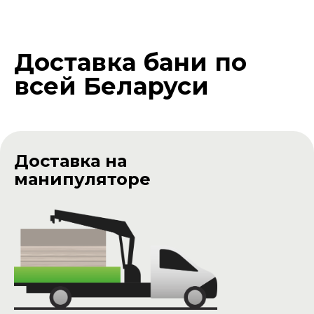
БЕСПЛАТНО по всей Беларуси
Стоимость доставки на прицепе:
Бани длиной 2 - 3 м.
Цена доставки -
400р
Доставка бани по
всей Беларуси
Доставка на
манипуляторе