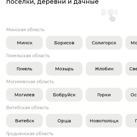
поселки, деревни и дачные
участки
Минская область
Минск
Борисов
Солигорск
Мо
Гомельская область
Гомель
Мозырь
Жлобин
Св
Могилевская область
Могилев
Бобруйск
Горки
Ос
Витебская область
Витебск
Орша
Новополоцк
Гродненская область