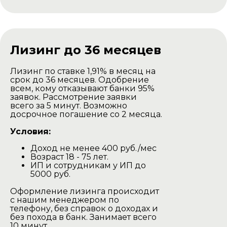
Доставка комплекта
для самостоятельной
сборки
Лизинг до 36 месяцев
Лизинг по ставке 1,91% в месяц на
срок до 36 месяцев. Одобрение
всем, кому отказывают банки 95%
заявок. Рассмотрение заявки
всего за 5 минут. Возможно
досрочное погашение со 2 месяца.
Условия:
Доход не менее 400 руб./мес
Баня доставляется в разобранном
Возраст 18 - 75 лет.
виде на тентованной газеле.
ИП и сотрудникам у ИП до
Наша газель проезжаедет в любом
5000 руб.
дачном участке.
Оформление лизинга происходит
Выгрузка производится своими
с нашим менеджером по
силами.
телефону, без справок о доходах и
без похода в банк. Занимает всего
Минск и Минская область
10 минут.