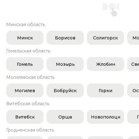
Минская область
Минск
Борисов
Солигорск
Мо
Гомельская область
Гомель
Мозырь
Жлобин
Св
Могилевская область
Могилев
Бобруйск
Горки
Ос
Витебская область
Витебск
Орша
Новополоцк
Гродненская область