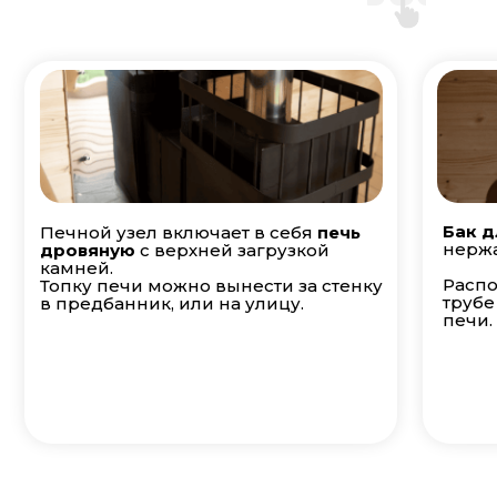
Бак д
Печной узел включает в себя
печь
нержа
дровяную
с верхней загрузкой
камней.
Распо
Топку печи можно вынести за стенку
трубе
в предбанник, или на улицу.
печи.