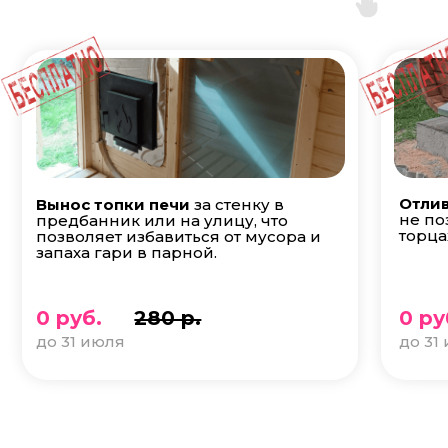
Отлив
Вынос топки печи
за стенку в
не по
предбанник или на улицу, что
торца
позволяет избавиться от мусора и
запаха гари в парной.
0 руб.
280 р.
0 ру
до 31 июля
до 31