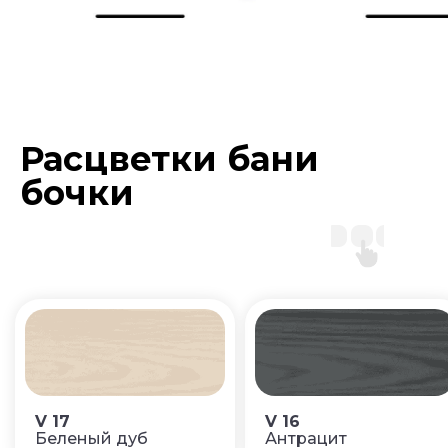
Расцветки бани
бочки
V 17
V 16
Беленый дуб
Антрацит