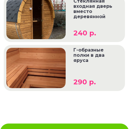
Стеклянная
входная дверь
вместо
деревянной
240 р.
Г-образные
полки в два
яруса
290 р.