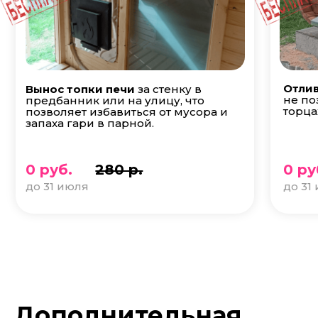
Отлив
Вынос топки печи
за стенку в
не по
предбанник или на улицу, что
торца
позволяет избавиться от мусора и
запаха гари в парной.
0 руб.
280 р.
0 ру
до 31 июля
до 31
Дополнительная