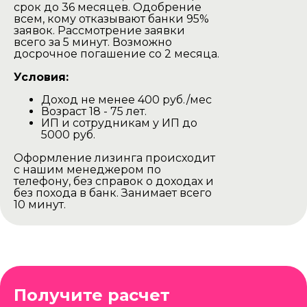
срок до 36 месяцев. Одобрение
всем, кому отказывают банки 95%
заявок. Рассмотрение заявки
всего за 5 минут. Возможно
досрочное погашение со 2 месяца.
Условия:
Доход не менее 400 руб./мес
Баня доставляется в разобранном
Возраст 18 - 75 лет.
виде на тентованной газеле.
ИП и сотрудникам у ИП до
Наша газель проезжаедет в любом
5000 руб.
дачном участке.
Оформление лизинга происходит
Выгрузка производится своими
с нашим менеджером по
силами.
телефону, без справок о доходах и
без похода в банк. Занимает всего
Минск и Минская область
10 минут.
Цена доставки -
450р
Остальные города и области
Цена доставки -
550р
Получите расчет