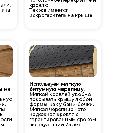
потолочное перекрытие и
али;
кровлю.
ита;
Так же имеется
искрогаситель на крыше.
Используем
мягкую
ты
на
битумную черепицу
.
Мягкой кровлей удобно
льную
покрывать крышу любой
ии.
формы, как у бани-бочки.
ты
Мягкая черепица - это
бы
надежная кровля с
ности
гарантированным сроком
ы.
эксплуатации 25 лет.