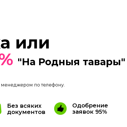
а или
4%
"На Родныя тавары"
менеджером по телефону.
Одобрение
Без всяких
заявок 95%
документов