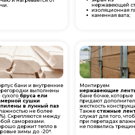
ечью и нагревается от
нержавеющей ст
чи.
изоляционная пл
каменная вата;
орпус бани и внутренние
Монтируем
ерегородки выполнены
нержавеющие лен
з сухого
бруса ели
бане бочке, которые
амерной сушки
придают дополните
апилены в лунный паз
жесткость конструкц
влажностью не более
Также
стяжные лен
0%). Скрепляются между
служат для того, что
обой саморезами.
при перепадах влаж
орошо держит тепло в
не появились трещин
уровые зимы до -20°.