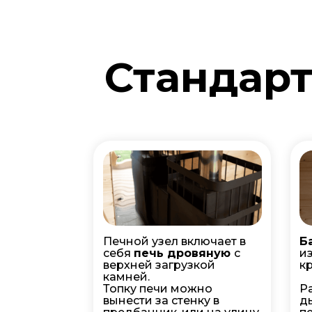
Стандарт
Печной узел включает в
Б
себя
печь дровяную
с
и
верхней загрузкой
к
камней.
Топку печи можно
Р
вынести за стенку в
д