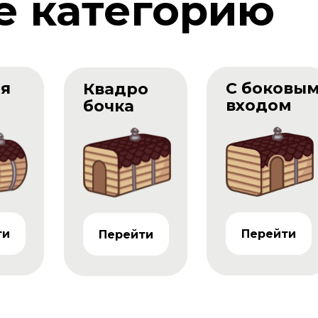
е категорию
ая
С боковы
Квадро
входом
бочка
ти
Перейти
Перейти