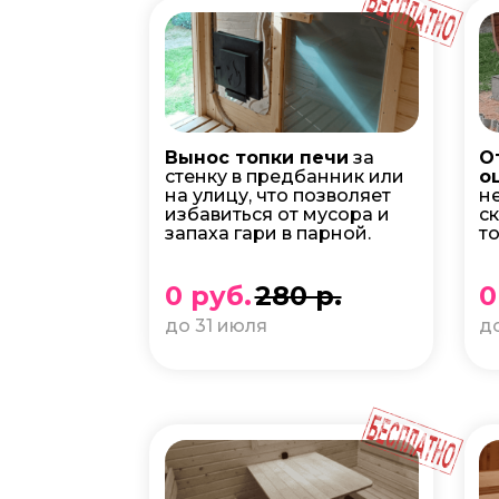
Вынос топки печи
за
О
стенку в предбанник или
о
на улицу, что позволяет
н
избавиться от мусора и
с
запаха гари в парной.
т
0 руб.
280 р.
0
до 31 июля
д