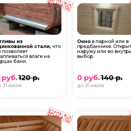
тливы из
Окно
в парной или в
цинкованной стали,
что
предбаннике. Откры
е позволяет
наружу или во внутрь
капливаться влаге на
выбор.
орцах бани.
 руб.
120 р.
0 руб.
140 р.
о 31 июля
до 31 июля