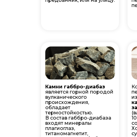
предбанник, или на улицу.
п
пе
Камни габбро-диабаз
К
является горной породой
п
вулканического
и
происхождения,
к
обладает
з
термостойкостью.
(
В состав габбро-диабаза
1
входят минералы
с
плагиоглаз,
Х
титаномагнетит,
с