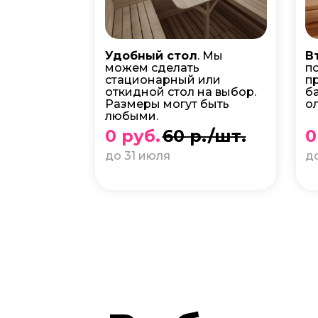
Удобный стол
. Мы
В
можем сделать
п
стационарный или
п
откидной стол на выбор.
б
Размеры могут быть
о
любыми.
0 руб.
60 р./шт.
0
до 31 июля
д