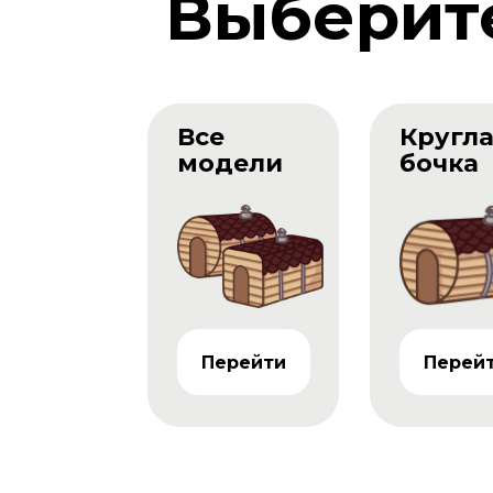
Выберит
Все
Кругл
модели
бочка
Перейти
Перей