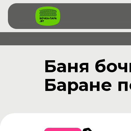
Баня боч
Баране п