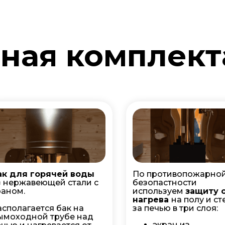
ная комплект
ак для горячей воды
По противопожарно
з нержавеющей стали с
безопастности
раном.
используем
защиту 
нагрева
на полу и ст
асполагается бак на
за печью в три слоя:
ымоходной трубе над
экран из