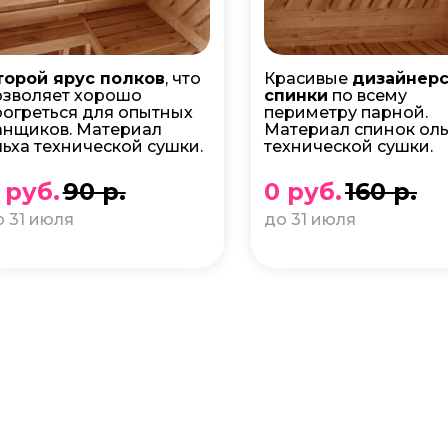
торой ярус полков
, что
Красивые
дизайнер
озволяет хорошо
спинки
по всему
рогреться для опытных
периметру парной.
анщиков. Материал
Материал спинок оль
льха технической сушки.
технической сушки.
 руб.
90 р.
0 руб.
160 р.
о 31 июля
до 31 июля