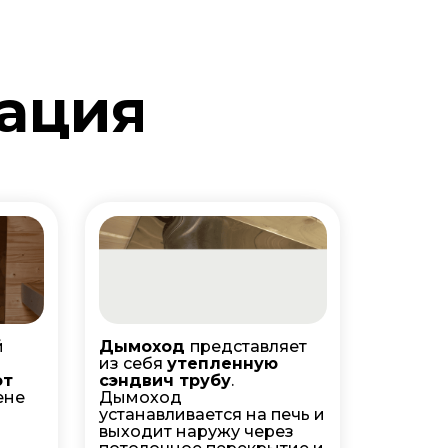
ация
й
Дымоход
представляет
из себя
утепленную
от
сэндвич трубу
.
ене
Дымоход
устанавливается на печь и
выходит наружу через