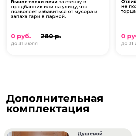
Отлив
Вынос топки печи
за стенку в
не по
предбанник или на улицу, что
торца
позволяет избавиться от мусора и
запаха гари в парной.
0 руб.
280 р.
0 ру
до 31 июля
до 31
Дополнительная
комплектация
Душевой