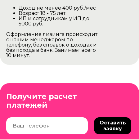
Доход не менее 400 руб./мес
Баня доставляется в разобранном
Возраст 18 - 75 лет.
виде на тентованной газеле.
ИП и сотрудникам у ИП до
Наша газель проезжаедет в любом
5000 руб.
дачном участке.
Оформление лизинга происходит
Выгрузка производится своими
с нашим менеджером по
силами.
телефону, без справок о доходах и
без похода в банк. Занимает всего
Минск и Минская область
10 минут.
Цена доставки -
450р
Остальные города и области
Цена доставки -
550р
Получите расчет
Доставляется баня на прицепе до
платежей
вашего участка. Ваша задача найти
Баня доставляется на манипуляторе
манипулятор в вашем населенном
в собранном виде и выгружается
пункте для выгрузки бани с
Оставить
краном на участок.
прицепа и установки краном на
заявку
ваш участок.
Так же осуществляем доставку