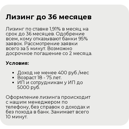
Доставка комплекта
для самостоятельной
сборки
Лизинг до 36 месяцев
Лизинг по ставке 1,91% в месяц на
срок до 36 месяцев. Одобрение
всем, кому отказывают банки 95%
заявок. Рассмотрение заявки
всего за 5 минут. Возможно
досрочное погашение со 2 месяца.
Условия:
Доход не менее 400 руб./мес
Баня доставляется в разобранном
Возраст 18 - 75 лет.
виде на тентованной газеле.
ИП и сотрудникам у ИП до
Наша газель проезжаедет в любом
5000 руб.
дачном участке.
Оформление лизинга происходит
Выгрузка производится своими
с нашим менеджером по
силами.
телефону, без справок о доходах и
без похода в банк. Занимает всего
Минск и Минская область
10 минут.
Цена доставки -
450р
Остальные города и области