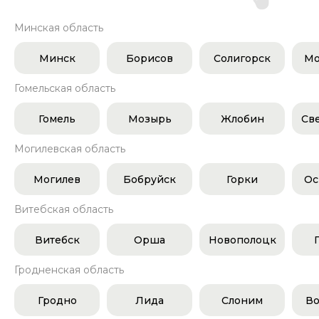
Минская область
Минск
Борисов
Солигорск
Мо
Гомельская область
Гомель
Мозырь
Жлобин
Св
Могилевская область
Могилев
Бобруйск
Горки
Ос
Витебская область
Витебск
Орша
Новополоцк
Гродненская область
Гродно
Лида
Слоним
Во