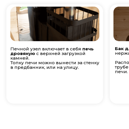
Бак д
Печной узел включает в себя
печь
нержа
дровяную
с верхней загрузкой
камней.
Распо
Топку печи можно вынести за стенку
трубе
в предбанник, или на улицу.
печи.