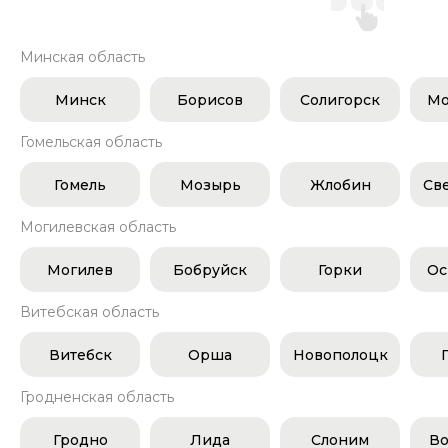
Минская область
Минск
Борисов
Солигорск
Мо
Гомельская область
Гомель
Мозырь
Жлобин
Св
Могилевская область
Могилев
Бобруйск
Горки
Ос
Витебская область
Витебск
Орша
Новополоцк
Гродненская область
Гродно
Лида
Слоним
Во