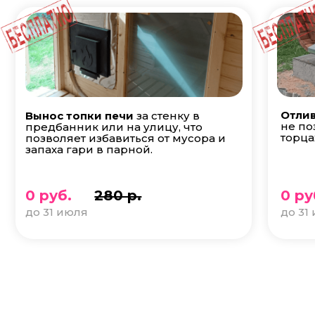
Отлив
Вынос топки печи
за стенку в
не по
предбанник или на улицу, что
торца
позволяет избавиться от мусора и
запаха гари в парной.
0 руб.
280 р.
0 ру
до 31 июля
до 31