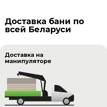
БЕСПЛАТНО по всей Беларуси
Стоимость доставки на прицепе:
Бани длиной 2 - 3 м.
Цена доставки -
400р
Доставка бани по
всей Беларуси
Доставка на
манипуляторе