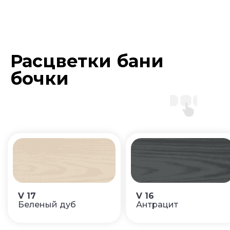
Расцветки бани
бочки
V 17
V 16
Беленый дуб
Антрацит