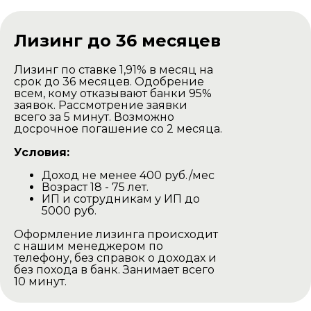
Доставка комплекта
для самостоятельной
сборки
Лизинг до 36 месяцев
Лизинг по ставке 1,91% в месяц на
срок до 36 месяцев. Одобрение
всем, кому отказывают банки 95%
заявок. Рассмотрение заявки
всего за 5 минут. Возможно
досрочное погашение со 2 месяца.
Условия:
Доход не менее 400 руб./мес
Баня доставляется в разобранном
Возраст 18 - 75 лет.
виде на тентованной газеле.
ИП и сотрудникам у ИП до
Наша газель проезжаедет в любом
5000 руб.
дачном участке.
Оформление лизинга происходит
Выгрузка производится своими
с нашим менеджером по
силами.
телефону, без справок о доходах и
без похода в банк. Занимает всего
Минск и Минская область
10 минут.
Цена доставки -
450р
Остальные города и области