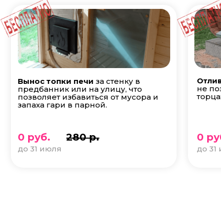
Отлив
Вынос топки печи
за стенку в
не по
предбанник или на улицу, что
торца
позволяет избавиться от мусора и
запаха гари в парной.
0 руб.
280 р.
0 ру
до 31 июля
до 31