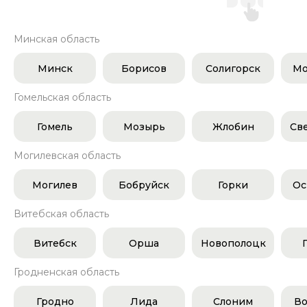
Минская область
Минск
Борисов
Солигорск
Мо
Гомельская область
Гомель
Мозырь
Жлобин
Св
Могилевская область
Могилев
Бобруйск
Горки
Ос
Витебская область
Витебск
Орша
Новополоцк
Гродненская область
Гродно
Лида
Слоним
Во