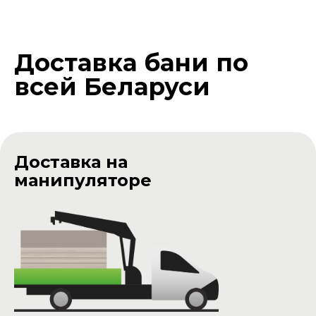
БЕСПЛАТНО по всей Беларуси
Стоимость доставки на прицепе:
Бани длиной 2 - 3 м.
Цена доставки -
400р
Доставка бани по
всей Беларуси
Доставка на
манипуляторе