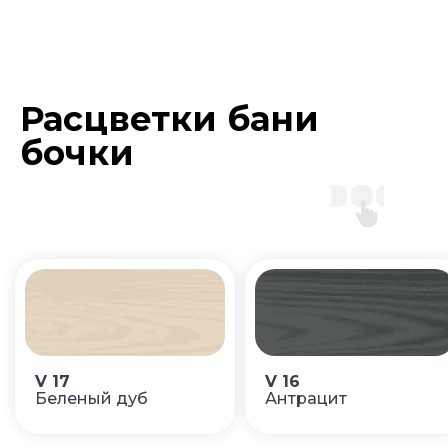
Расцветки бани
бочки
V 17
V 16
Беленый дуб
Антрацит