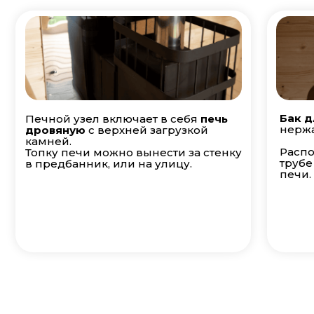
Бак д
Печной узел включает в себя
печь
нержа
дровяную
с верхней загрузкой
камней.
Распо
Топку печи можно вынести за стенку
трубе
в предбанник, или на улицу.
печи.