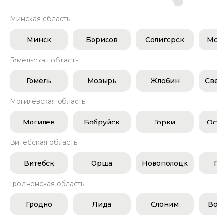
Минская область
Минск
Борисов
Солигорск
Мо
Гомельская область
Гомель
Мозырь
Жлобин
Св
Могилевская область
Могилев
Бобруйск
Горки
Ос
Витебская область
Витебск
Орша
Новополоцк
Гродненская область
Гродно
Лида
Слоним
Во