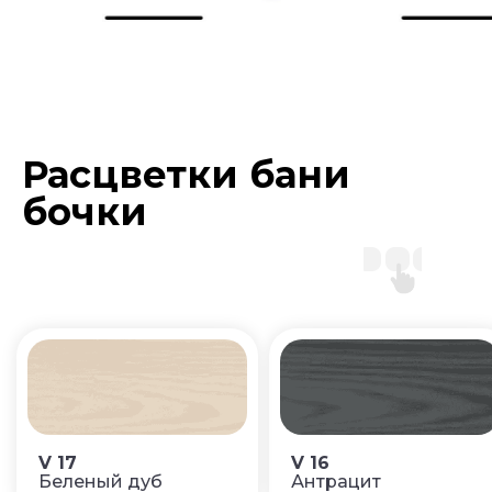
Расцветки бани
бочки
V 17
V 16
Беленый дуб
Антрацит