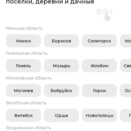
поселки, деревни и дачные
участки
Минская область
Минск
Борисов
Солигорск
Мо
Гомельская область
Гомель
Мозырь
Жлобин
Св
Могилевская область
Могилев
Бобруйск
Горки
Ос
Витебская область
Витебск
Орша
Новополоцк
Гродненская область