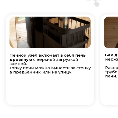
Бак д
Печной узел включает в себя
печь
нержа
дровяную
с верхней загрузкой
камней.
Распо
Топку печи можно вынести за стенку
трубе
в предбанник, или на улицу.
печи.