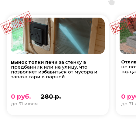
Отлив
Вынос топки печи
за стенку в
не по
предбанник или на улицу, что
торца
позволяет избавиться от мусора и
запаха гари в парной.
0 руб.
280 р.
0 ру
до 31 июля
до 31