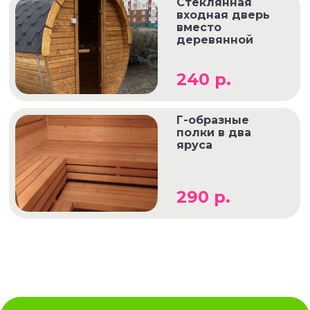
Стеклянная
входная дверь
вместо
деревянной
240 р.
Г-образные
полки в два
яруса
290 р.