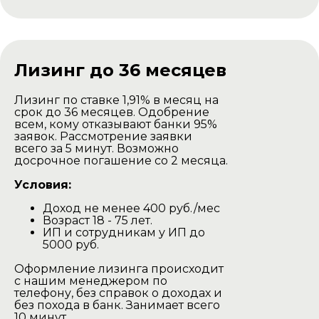
Доставка комплекта
для самостоятельной
сборки
Лизинг до 36 месяцев
Лизинг по ставке 1,91% в месяц на
срок до 36 месяцев. Одобрение
всем, кому отказывают банки 95%
заявок. Рассмотрение заявки
всего за 5 минут. Возможно
досрочное погашение со 2 месяца.
Условия:
Доход не менее 400 руб./мес
Баня доставляется в разобранном
Возраст 18 - 75 лет.
виде на тентованной газеле.
ИП и сотрудникам у ИП до
Наша газель проезжаедет в любом
5000 руб.
дачном участке.
Оформление лизинга происходит
Выгрузка производится своими
с нашим менеджером по
силами.
телефону, без справок о доходах и
без похода в банк. Занимает всего
Минск и Минская область
10 минут.