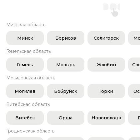
Минская область
Минск
Борисов
Солигорск
Мо
Гомельская область
Гомель
Мозырь
Жлобин
Св
Могилевская область
Могилев
Бобруйск
Горки
Ос
Витебская область
Витебск
Орша
Новополоцк
Гродненская область